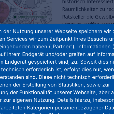
historisch Interessier
Räumlichkeiten zu re
Ratskeller die Gewöl
Ort zum Treffen, Ber
 der Nutzung unserer Webseite speichern wir 
städtischen Veranstal
ren Services wir zum Zeitpunkt Ihres Besuchs u
Feiern, Candlelight-D
eingebunden haben („Partner“), Informationen (
Im zweiten Projekt st
uf Ihrem Endgerät und/oder greifen auf Informa
zur Verfügung. Einher
em Endgerät gespeichert sind, zu. Soweit dies n
für Ladenmiete sowie 
technisch erforderlich ist, erfolgt dies nur, we
erstanden sind. Diese nicht technisch erforder
die Innenstadt von Bad
Foto: ProjektStadt
Projekt 3 hat den Kai
zu einer Fläche mit viel
enen der Erstellung von Statistiken, sowie zur
Visier: Der Kaiserlind
to: ProjektStadt
ng der Funktionalität unserer Webseite, aber a
gleichnamigen Parkhau
r zur eigenen Nutzung. Details hierzu, insbes
Spiel- und Aufenthalts
rarbeiteten Kategorien personenbezogener Da
Verschattungselement