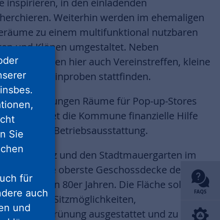
te inspirieren, in den einladenden
cherchieren. Weiterhin werden im ehemaligen
beräume zu einem multifunktional nutzbaren
aten und Klönen umgestaltet. Neben
oder
tungen können hier auch Vereinstreffen, kleine
nserer
inner und Weinproben stattfinden.
insbes.
ellt Bad Wildungen Räume für Pop-up-Stores
tionen,
gehend bietet die Kommune finanzielle Hilfe
icht
Laden- und Betriebsausstattung.
nn Sie
lichen
serlindenplatz und den Stadtmauergarten im
enplatz ist die oberste Geschossdecke des
uch für
ses aus den 80er Jahren. Die Fläche soll als
ondere auch
FAQS
bereich mit Sitzmöglichkeiten,
ten und
en und Begrünung ausgestattet und zu einem