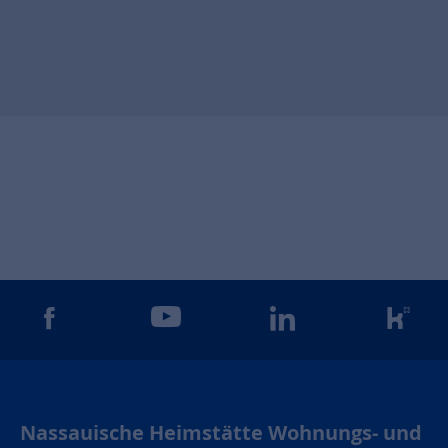
gram
facebook
youtube
linkedin
kun
Nassauische Heimstätte Wohnungs- und