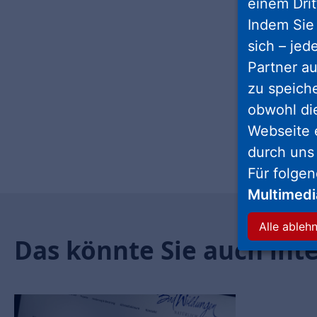
einem Drit
Indem Sie 
sich – jed
Partner au
zu speich
obwohl di
Webseite 
durch uns
Für folge
Multimed
Alle ableh
Das könnte Sie auch int