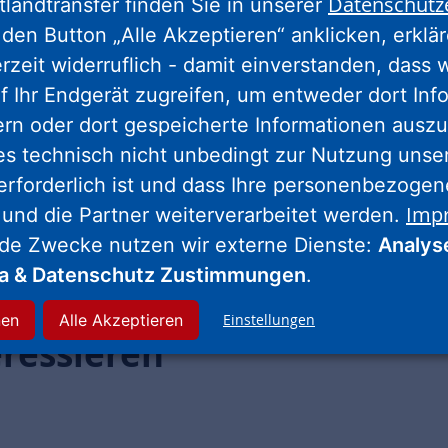
Datenschutz
tlandtransfer finden Sie in unserer
Mehrgenerationenplat
den Button „Alle Akzeptieren“ anklicken, erklä
ist die einzige öffentl
erzeit widerruflich - damit einverstanden, dass 
Rahmen von „Zukunft I
f Ihr Endgerät zugreifen, um entweder dort Inf
Freifläche mit möglich
ern oder dort gespeicherte Informationen auszu
Hochbeeten und Spie
es technisch nicht unbedingt zur Nutzung unse
erforderlich ist und dass Ihre personenbezoge
Imp
 und die Partner weiterverarbeitet werden.
nde Zwecke nutzen wir externe Dienste:
Analys
ia & Datenschutz Zustimmungen
.
nen
Alle Akzeptieren
Einstellungen
eressieren