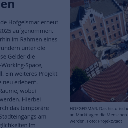
ben
rde Hofgeismar erneut
“ 2025 aufgenommen.
erhin im Rahmen eines
ündern unter die
se Gelder die
o-Working-Space,
 Ein weiteres Projekt
 neu erleben“.
 Räume, wobei
werden. Hierbei
urch das temporäre
HOFGEISMAR: Das historische
an Markttagen die Menschen a
s Stadteingangs am
werden. Foto: ProjektStadt
lichkeiten im