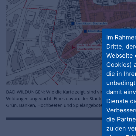
Im Rahmen
Dritte, de
Webseite 
Cookies) a
die in Ihr
unbedingt 
damit einv
BAD WILDUNGEN: Wie die Karte zeigt, sind viele Projekte für 
Wildungen angedacht. Eines davon: der Stadtmauergarten, der 
Dienste di
Grün, Bänken, Hochbeeten und Spielangeboten werden soll. Fo
Verbesseru
die Partne
zu den ve