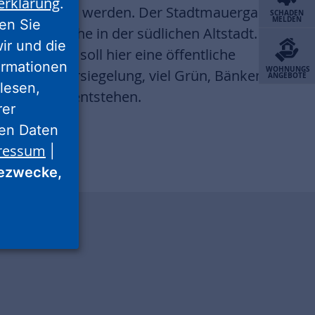
erklärung
.
z entwickelt werden. Der Stadtmauergarten
SCHADEN
MELDEN
ren Sie
iche Grünfläche in der südlichen Altstadt. Im
wir und die
nnenstadt“ soll hier eine öffentliche
ormationen
WOHNUNGS
st wenig Versiegelung, viel Grün, Bänken,
ANGEBOTE
lesen,
langeboten entstehen.
rer
nen Daten
ressum
|
ezwecke,