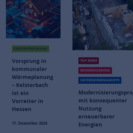
STADTENTWICKLUNG
VERANTWORTUNG
TOP NEWS
POLISVISION
MODERNISIERUNG
Fördergelder
UNTERNEHMENSGRUPPE
ausgeschüttet
Modernisierungsprojekte
mit konsequenter
14. August 2024
Nutzung
erneuerbarer
Energien