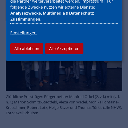
nahmen den Preis in Köln entgegen.
Impressum
die Partner weiterverarbeitet werden.
| Für
folgende Zwecke nutzen wir externe Dienste:
Analysezwecke, Multimedia & Datenschutz
Zustimmungen
.
Einstellungen
Alle ablehnen
Alle Akzeptieren
Glückliche Preisträger: Bürgermeister Manfred Ockel (2. v. l.) mit (v. l.
n. r.) Marion Schmitz-Stadtfeld, Alexa von Wedel, Monika Fontaine-
Kretschmer, Robert Lotz, Helge Bitzer und Thomas Türkis (alle NHW).
Foto: Axel Schulten