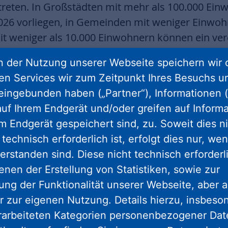
etreten. In Großstädten mit mehr als 100.000 Ei
026 vorliegen, in Gemeinden mit weniger Einwohn
t weniger als 10.000 Einwohnern können ein ver
ren durchführen.
 der Nutzung unserer Webseite speichern wir 
ren Services wir zum Zeitpunkt Ihres Besuchs u
gelegten Prozesses ist es, bis 2045 eine weitgehe
eingebunden haben („Partner“), Informationen (
zielen. Die Wärmeplanung soll auf Grundlage l
uf Ihrem Endgerät und/oder greifen auf Informa
ine zentrale Wärmeversorgung zukünftig auf die
em Endgerät gespeichert sind, zu. Soweit dies n
 oder Abwärme umgestellt werden kann. Dabei wi
technisch erforderlich ist, erfolgt dies nur, we
familienhaus betrachtet, sondern das ganze Quart
erstanden sind. Diese nicht technisch erforder
 die lokale Wärmeversorgung beraten die, die s
enen der Erstellung von Statistiken, sowie zur
nd Gemeinden, Stadtwerke und Wohnungsuntern
ng der Funktionalität unserer Webseite, aber a
Partner für Kommunen
r zur eigenen Nutzung. Details hierzu, insbes
rarbeiteten Kategorien personenbezogener Da