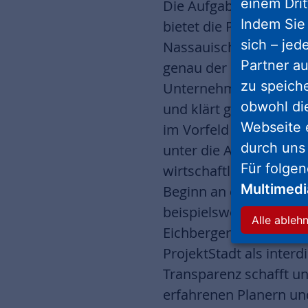
einem Drit
Die Aufgaben beim Umb
Indem Sie 
bietet die ProjektSta
sich – jed
Nassauische Heimstätt
Partner au
genau der richtige Pa
zu speich
Unternehmensbereichsl
obwohl di
und klärt gemeinsam die
Webseite 
im Vorfeld bei der Erst
durch uns
unter die Arme und k
Für folge
wirtschaftlichen und s
Multimed
Beginn an einzubinden
beispielsweise Wohnu
Alle ableh
Eichberger. Um die no
ProjektStadt als inter
Transparenz schafft un
erfahrenen Planern u