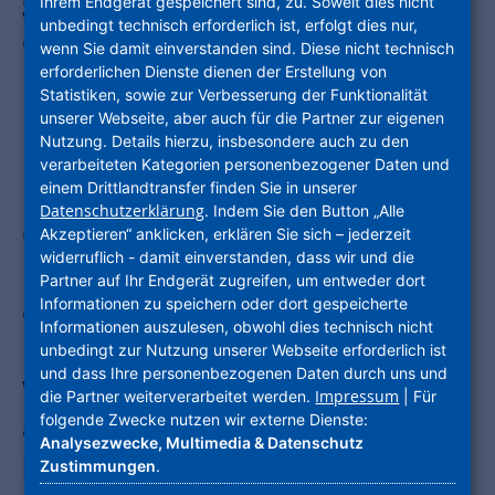
geförderte Mietwohnungen, entstehen
Ihrem Endgerät gespeichert sind, zu. Soweit dies nicht
unbedingt technisch erforderlich ist, erfolgt dies nur,
derzeit im SchönhofViertel im
wenn Sie damit einverstanden sind. Diese nicht technisch
erforderlichen Dienste dienen der Erstellung von
Frankfurter Westen. Die
Statistiken, sowie zur Verbesserung der Funktionalität
Unternehmensgruppe Nassauische
unserer Webseite, aber auch für die Partner zur eigenen
Nutzung. Details hierzu, insbesondere auch zu den
Heimstätte I Wohnstadt (NHW) und
verarbeiteten Kategorien personenbezogener Daten und
einem Drittlandtransfer finden Sie in unserer
Instone Real Estate entwickeln das
Datenschutzerklärung
. Indem Sie den Button „Alle
Quartier zwischen Westbahnhof und
Akzeptieren“ anklicken, erklären Sie sich – jederzeit
widerruflich - damit einverstanden, dass wir und die
Brentanopark bis 2025. Wie dort aus
Partner auf Ihr Endgerät zugreifen, um entweder dort
Informationen zu speichern oder dort gespeicherte
einer ehemals gewerblich genutzten
Informationen auszulesen, obwohl dies technisch nicht
Fläche ein neues nachhaltiges
unbedingt zur Nutzung unserer Webseite erforderlich ist
und dass Ihre personenbezogenen Daten durch uns und
Wohnquartier hervorgeht, zeigte
Impressum
die Partner weiterverarbeitet werden.
| Für
folgende Zwecke nutzen wir externe Dienste:
anschaulich eine Ausstellung der
Analysezwecke, Multimedia & Datenschutz
beiden Projektpartner in Kooperation
Zustimmungen
.