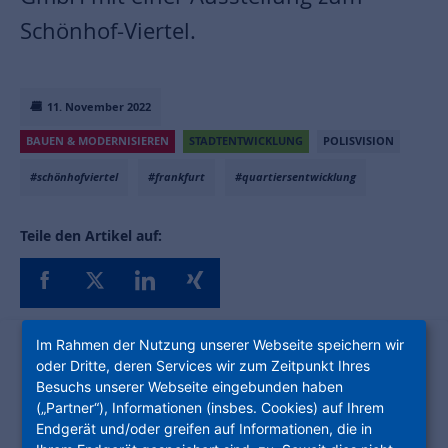
Schönhof-Viertel.
11. November 2022
BAUEN & MODERNISIEREN
STADTENTWICKLUNG
POLISVISION
#schönhofviertel
#frankfurt
#quartiersentwicklung
Teile den Artikel auf:
Im Rahmen der Nutzung unserer Webseite speichern wir
oder Dritte, deren Services wir zum Zeitpunkt Ihres
Besuchs unserer Webseite eingebunden haben
(„Partner“), Informationen (insbes. Cookies) auf Ihrem
Rund 2.000 Wohnungen, 600 davon
Endgerät und/oder greifen auf Informationen, die in