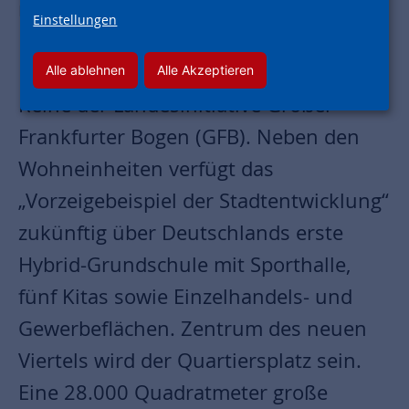
mit der Stadt Frankfurt. Sie war von
Einstellungen
Ende Juli bis Anfang September ein
Programmpunkt der Sommer-Event-
Alle ablehnen
Alle Akzeptieren
Reihe der Landesinitiative Großer
Frankfurter Bogen (GFB). Neben den
Wohneinheiten verfügt das
„Vorzeigebeispiel der Stadtentwicklung“
zukünftig über Deutschlands erste
Hybrid-Grundschule mit Sporthalle,
fünf Kitas sowie Einzelhandels- und
Gewerbeflächen. Zentrum des neuen
Viertels wird der Quartiersplatz sein.
Eine 28.000 Quadratmeter große