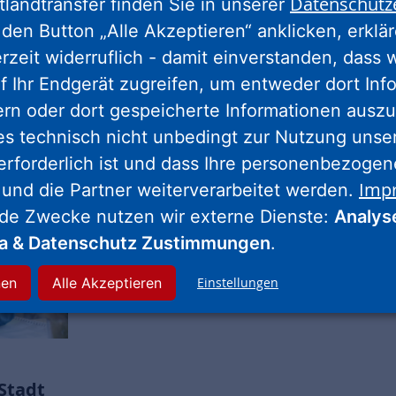
Datenschutz
tlandtransfer finden Sie in unserer
den Button „Alle Akzeptieren“ anklicken, erklä
erzeit widerruflich - damit einverstanden, dass 
f Ihr Endgerät zugreifen, um entweder dort Inf
ern oder dort gespeicherte Informationen auszu
es technisch nicht unbedingt zur Nutzung unse
erforderlich ist und dass Ihre personenbezoge
Imp
 und die Partner weiterverarbeitet werden.
Um Fördermittel zielgerichte
nde Zwecke nutzen wir externe Dienste:
Analys
sind Kreativität und Kombin
ia & Datenschutz Zustimmungen
.
gefragt.
nen
Alle Akzeptieren
Einstellungen
Stadt