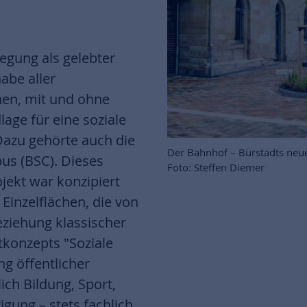
gung als gelebter
abe aller
hen, mit und ohne
age für eine soziale
Dazu gehörte auch die
Der Bahnhof – Bürstadts neue
us (BSC). Dieses
Foto: Steffen Diemer
ojekt war konzipiert
Einzelflächen, die von
ziehung klassischer
tkonzepts "Soziale
ng öffentlicher
ich Bildung, Sport,
ung – stets fachlich