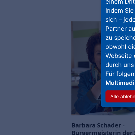
einem Drit
Indem Sie 
sich – jed
Partner au
zu speich
obwohl di
Webseite 
durch uns
Für folge
Multimed
Alle ableh
Barbara Schader -
Bürgermeisterin der 