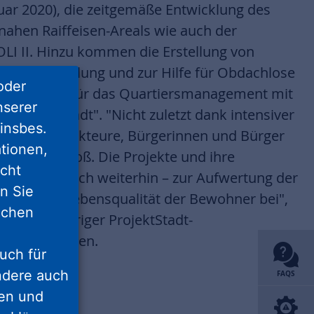
nuar 2020), die zeitgemäße Entwicklung des
ahen Raiffeisen-Areals wie auch der
OLI II. Hinzu kommen die Erstellung von
umentwicklung und zur Hilfe für Obdachlose
oder
eines Büros für das Quartiersmanagement mit
nserer
Soziale Stadt". "Nicht zuletzt dank intensiver
insbes.
igung aller Akteure, Bürgerinnen und Bürger
tionen,
 Vorhaben groß. Die Projekte und ihre
icht
nd tragen auch weiterhin – zur Aufwertung der
nn Sie
eigerten Lebensqualität der Bewohner bei",
lichen
zer, langjähriger ProjektStadt-
 Ort, zusammen.
uch für
ondere auch
FAQS
ten und