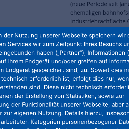
(neue Periode seit Ja
ehemaligen bahnhofsn
Industriebrachfläche 
Konzepten zur Wohnra
 der Nutzung unserer Webseite speichern wir 
sowie die Schaffung 
ren Services wir zum Zeitpunkt Ihres Besuchs u
Aufgaben rund um die "
eingebunden haben („Partner“), Informationen (
Einbindung und Beteil
uf Ihrem Endgerät und/oder greifen auf Informa
ist die Akzeptanz der
em Endgerät gespeichert sind, zu. Soweit dies n
Ergebnisse trugen – u
technisch erforderlich ist, erfolgt dies nur, we
Kommune und zur gest
erstanden sind. Diese nicht technisch erforder
fasst Christian Schwar
enen der Erstellung von Statistiken, sowie zur
Verantwortlicher vor
ng der Funktionalität unserer Webseite, aber a
r zur eigenen Nutzung. Details hierzu, insbes
rarbeiteten Kategorien personenbezogener Da