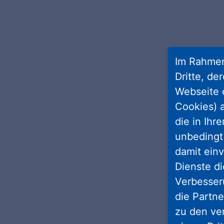
Im Rahmen
Dritte, de
Webseite 
Cookies) a
die in Ihr
unbedingt 
damit einv
Dienste di
Verbesseru
die Partne
zu den ve