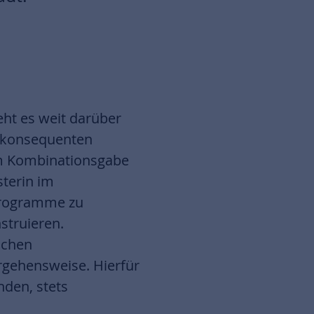
eht es weit darüber
r konsequenten
em Kombinationsgabe
terin im
rprogramme zu
struieren.
ichen
orgehensweise. Hierfür
nden, stets