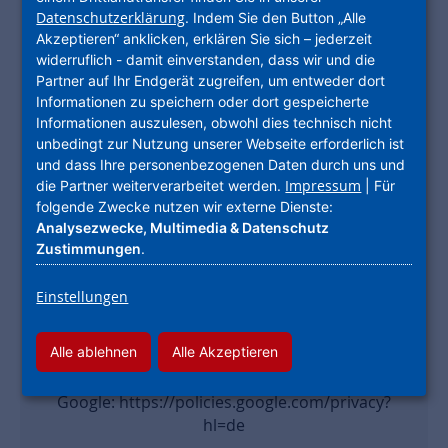
Daten in die USA. Für Datentransfers in die
Datenschutzerklärung
. Indem Sie den Button „Alle
USA liegt kein uneingeschränkter
Akzeptieren“ anklicken, erklären Sie sich – jederzeit
Angemessenheitsbeschluss der Europäischen
widerruflich - damit einverstanden, dass wir und die
Kommission vor. Die Datenübermittlung
Partner auf Ihr Endgerät zugreifen, um entweder dort
erfolgt u.a. auf Grundlage von
Informationen zu speichern oder dort gespeicherte
Informationen auszulesen, obwohl dies technisch nicht
Standardvertragsklauseln als geeignete
unbedingt zur Nutzung unserer Webseite erforderlich ist
Garantien für den Schutz der
und dass Ihre personenbezogenen Daten durch uns und
personenbezogenen Daten. Wir verwenden
Impressum
die Partner weiterverarbeitet werden.
| Für
die Einstellung „Erweiterten
folgende Zwecke nutzen wir externe Dienste:
Datenschutzmodus aktivieren“, sodass seitens
Analysezwecke, Multimedia & Datenschutz
Google durch das Einbetten der Videos keine
Zustimmungen
.
Cookies zur Analyse des Nutzungsverhaltens
gesetzt werden. Die YouTube, LLC ist eine
Einstellungen
Tochtergesellschaft der Google Inc., 1600
Amphitheatre Pkwy, Mountain View, CA 94043-
Alle ablehnen
Alle Akzeptieren
1351, USA („Google“). Weitere Informationen
finden Sie in der Datenschutzerklärung von
Google: https://policies.google.com/privacy?
hl=de