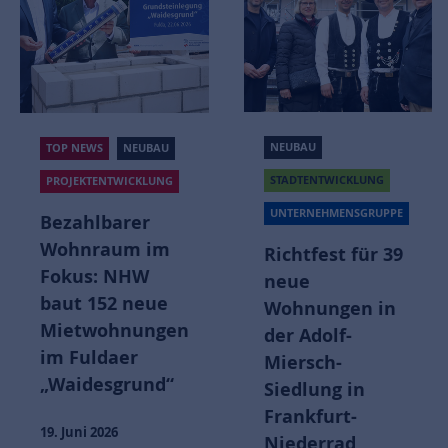
NEUBAU
NEUBAU
STADTENTWICKLUNG
IMMOBILIENMANAGEMENT
UNTERNEHMENSGRUPPE
UNTERNEHMENSGRUPPE
Richtfest für 39
Das Schönhof-
neue
Viertel wird
Wohnungen in
lebendig
der Adolf-
Miersch-
29. Juli 2025
Siedlung in
Frankfurt-
Niederrad