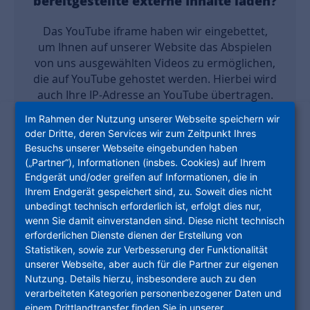
bereitgestellte externe Inhalte laden?
Das YouTube iframe haben wir eingebettet,
um Ihnen auf unserer Website das Abspielen
von uns ausgewählten Videos zu ermöglichen,
die auf YouTube gehostet werden. Hierbei wird
auch Ihre IP-Adresse an YouTube übertragen.
Bei jedem Aufruf einer Unterseite unserer
Im Rahmen der Nutzung unserer Webseite speichern wir
Website, auf der ein YouTube iframe
oder Dritte, deren Services wir zum Zeitpunkt Ihres
eingesetzt wird, kann YouTube nachvollziehen,
Besuchs unserer Webseite eingebunden haben
dass Sie diese Unterseite besucht haben.
(„Partner“), Informationen (insbes. Cookies) auf Ihrem
Wenn Sie gleichzeitig auf YouTube eingeloggt
Endgerät und/oder greifen auf Informationen, die in
sind, werden die gesammelten Informationen
Ihrem Endgerät gespeichert sind, zu. Soweit dies nicht
Ihrem Google-Account zugeordnet. Dies
unbedingt technisch erforderlich ist, erfolgt dies nur,
wenn Sie damit einverstanden sind. Diese nicht technisch
können Sie nur durch das Ausloggen bei
erforderlichen Dienste dienen der Erstellung von
YouTube verhindern. Die Verwendung von
Statistiken, sowie zur Verbesserung der Funktionalität
YouTube beruht auf Ihrer uns gegenüber
unserer Webseite, aber auch für die Partner zur eigenen
erklärten Einwilligung nach Art. 6 Abs. 1 lit. a)
Nutzung. Details hierzu, insbesondere auch zu den
DSGVO. Durch den Einsatz des YouTube
verarbeiteten Kategorien personenbezogener Daten und
iframes kommt es zu einem Transfer Ihrer
einem Drittlandtransfer finden Sie in unserer