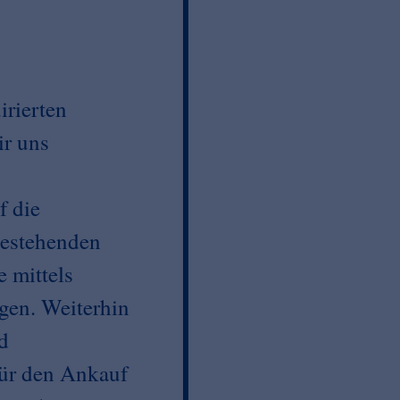
irierten
ir uns
 die
bestehenden
 mittels
en. Weiterhin
nd
für den Ankauf