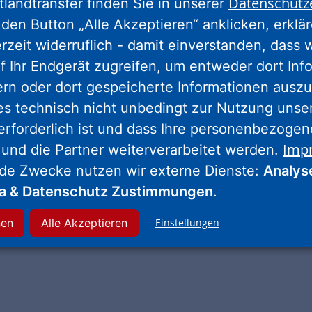
Datenschutz
tlandtransfer finden Sie in unserer
den Button „Alle Akzeptieren“ anklicken, erklä
erzeit widerruflich - damit einverstanden, dass 
f Ihr Endgerät zugreifen, um entweder dort Inf
onversionsflächen,
ern oder dort gespeicherte Informationen auszu
raum eignen. Dort
es technisch nicht unbedingt zur Nutzung unse
rte Mietwohnungen
erforderlich ist und dass Ihre personenbezoge
en Quartieren
Imp
 und die Partner weiterverarbeitet werden.
chen. Der
nde Zwecke nutzen wir externe Dienste:
Analys
u (drei Vollgeschosse
ia & Datenschutz Zustimmungen
.
 gute Infrastruktur
iterien.
nen
Alle Akzeptieren
Einstellungen