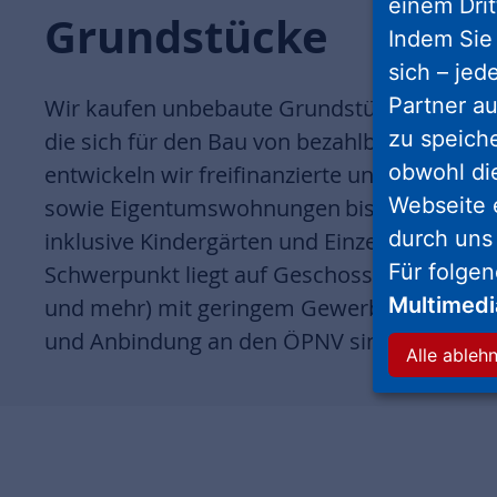
einem Drit
Grundstücke
Indem Sie 
sich – jed
Partner au
Wir kaufen unbebaute Grundstücke sowie K
zu speich
die sich für den Bau von bezahlbarem Wohn
obwohl di
entwickeln wir freifinanzierte und geförde
Webseite 
sowie Eigentumswohnungen bis hin zu ganz
durch uns
inklusive Kindergärten und Einzelhandelsflä
Für folge
Schwerpunkt liegt auf Geschosswohnungsba
Multimed
und mehr) mit geringem Gewerbeanteil. Eine
und Anbindung an den ÖPNV sind wichtige Kr
Alle ableh