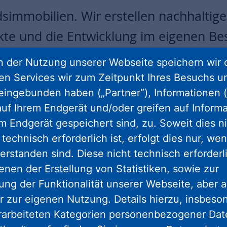
immobilien. Wir erstellen nachhaltig
te und die Entwicklung im eigenen Be
ässlicher und vertrauensvoller Partner.
 der Nutzung unserer Webseite speichern wir 
ren Services wir zum Zeitpunkt Ihres Besuchs u
eingebunden haben („Partner“), Informationen (
uf Ihrem Endgerät und/oder greifen auf Informa
em Endgerät gespeichert sind, zu. Soweit dies n
technisch erforderlich ist, erfolgt dies nur, we
bilien
Ihre Ansprechpartner
erstanden sind. Diese nicht technisch erforder
enen der Erstellung von Statistiken, sowie zur
ng der Funktionalität unserer Webseite, aber a
r zur eigenen Nutzung. Details hierzu, insbes
ickeln
rarbeiteten Kategorien personenbezogener Da