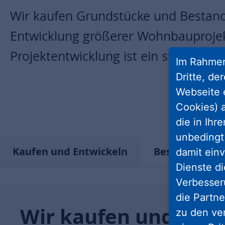
Wir kaufen Grundstücke und Bestands
Entwicklung größerer Wohnbauprojek
Projektentwicklung ist ein stets verl
Im Rahmen
Dritte, de
Webseite 
Cookies) a
die in Ihr
unbedingt 
Kaufen und Entwickeln
Bestandsimmo
damit einv
Dienste di
Verbesseru
die Partne
Wir kaufen und entw
zu den ve