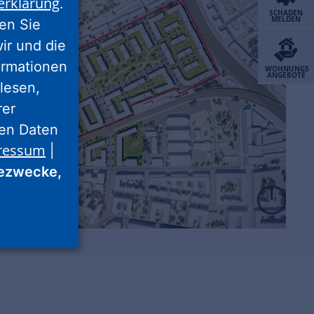
erklärung
.
SCHADEN
MELDEN
ren Sie
wir und die
ormationen
WOHNUNGS
ANGEBOTE
lesen,
rer
nen Daten
ressum
|
ezwecke,