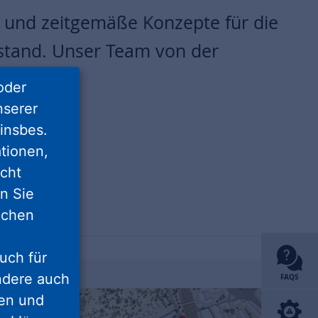
e und zeitgemäße Konzepte für die
stand. Unser Team von der
oder
nserer
insbes.
tionen,
icht
nn Sie
lichen
uch für
ondere auch
FAQS
ten und