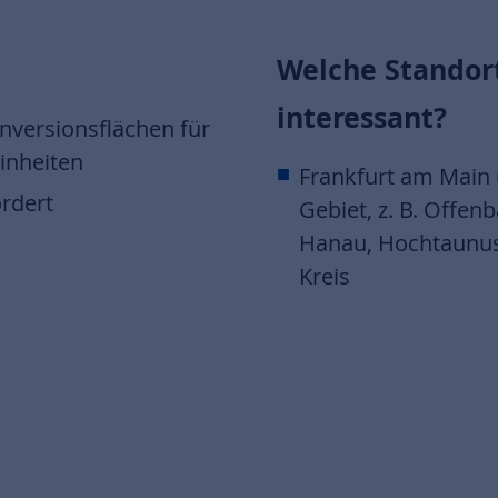
Welche Standort
interessant?
versionsflächen für
inheiten
Frankfurt am Main 
ördert
Gebiet, z. B. Offe
Hanau, Hochtaunus
Kreis