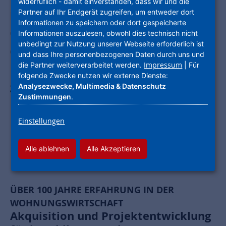
widerruflich - damit einverstanden, dass wir und die
Partner auf Ihr Endgerät zugreifen, um entweder dort
kennen. Auch als
Informationen zu speichern oder dort gespeicherte
Grundstücksverkäufer finden Sie auf
Informationen auszulesen, obwohl dies technisch nicht
unbedingt zur Nutzung unserer Webseite erforderlich ist
dieser Seite alle relevanten
und dass Ihre personenbezogenen Daten durch uns und
Impressum
die Partner weiterverarbeitet werden.
| Für
Informationen. Interessante Einblicke
folgende Zwecke nutzen wir externe Dienste:
geben auch unsere Praxisbeispiele und
Analysezwecke, Multimedia & Datenschutz
Zustimmungen
.
Referenzen.
Einstellungen
Alle ablehnen
Alle Akzeptieren
ÜBER 100 JAHRE ERFAHRUNG IN DER
WOHNUNGSWIRTSCHAFT
Akquisition und Projektentwicklung