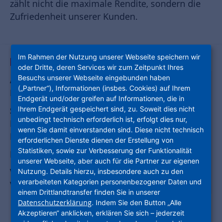
zählt nicht die maximale Rendite, sondern die
Zufriedenheit unserer Kunden.
Im Rahmen der Nutzung unserer Webseite speichern wir
AUF EINEN BLICK
oder Dritte, deren Services wir zum Zeitpunkt Ihres
Besuchs unserer Webseite eingebunden haben
AKQUISITION UND PROJEKTENTWICKLUNG
(„Partner“), Informationen (insbes. Cookies) auf Ihrem
FÜR BEZAHLBARES WOHNEN
Endgerät und/oder greifen auf Informationen, die in
Ihrem Endgerät gespeichert sind, zu. Soweit dies nicht
SOZIAL, BEZAHLBAR, NACHHALTIG,
unbedingt technisch erforderlich ist, erfolgt dies nur,
INNOVATIV: BEZAHLBARER WOHNRAUM
wenn Sie damit einverstanden sind. Diese nicht technisch
FÜR JEDERMANN
erforderlichen Dienste dienen der Erstellung von
Statistiken, sowie zur Verbesserung der Funktionalität
REFERENZEN
unserer Webseite, aber auch für die Partner zur eigenen
VON MODULBAUWEISE BIS ZUM
Nutzung. Details hierzu, insbesondere auch zu den
verarbeiteten Kategorien personenbezogener Daten und
VIRTUELLEN MODELLING
einem Drittlandtransfer finden Sie in unserer
Lernen Sie unsere Teams in der
Datenschutzerklärung
. Indem Sie den Button „Alle
Akzeptieren“ anklicken, erklären Sie sich – jederzeit
Projektentwicklung und im Neubau