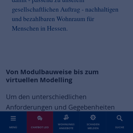
gesellschaftlichen Auftrag - nachhaltigen
und bezahlbaren Wohnraum für
Menschen in Hessen.
Von Modulbauweise bis zum
virtuellen Modelling
Um den unterschiedlichen
Anforderungen und Gegebenheiten
gerecht zu werden, braucht es
WOHNUNGS
SCHADEN
ein versiertes Team mit breit
MENÜ
CHATBOT LEO
SUCHE
ANGEBOTE
MELDEN