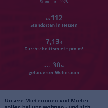
Stand Juni 2025
112
an
Standorten in Hessen
7,13
€
Durchschnittsmiete pro m²
30
rund
%
geförderter Wohnraum
Unsere Mieterinnen und Mieter
sollen bei uns wohnen - und sich