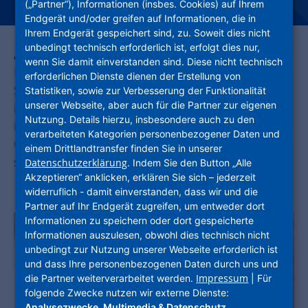
(„Partner“), Informationen (insbes. Cookies) auf Ihrem
Endgerät und/oder greifen auf Informationen, die in
Ihrem Endgerät gespeichert sind, zu. Soweit dies nicht
unbedingt technisch erforderlich ist, erfolgt dies nur,
Aktuell betreuen rund 260 Mitarbeiterinnen und
wenn Sie damit einverstanden sind. Diese nicht technisch
Mitarbeiter in vier Regional- und 13
erforderlichen Dienste dienen der Erstellung von
Servicecentern unseren Wohnungsbestand. Wir
Statistiken, sowie zur Verbesserung der Funktionalität
unserer Webseite, aber auch für die Partner zur eigenen
investieren jedes Jahr über 100 Millionen Euro
Nutzung. Details hierzu, insbesondere auch zu den
in die Modernisierung und Instandhaltung
verarbeiteten Kategorien personenbezogener Daten und
unserer Wohnungen, die zur Hälfte einer
einem Drittlandtransfer finden Sie in unserer
sozialen Mietpreisbindung unterliegen.
Datenschutzerklärung
. Indem Sie den Button „Alle
Akzeptieren“ anklicken, erklären Sie sich – jederzeit
widerruflich - damit einverstanden, dass wir und die
Partner auf Ihr Endgerät zugreifen, um entweder dort
Informationen zu speichern oder dort gespeicherte
Informationen auszulesen, obwohl dies technisch nicht
unbedingt zur Nutzung unserer Webseite erforderlich ist
und dass Ihre personenbezogenen Daten durch uns und
Impressum
die Partner weiterverarbeitet werden.
| Für
folgende Zwecke nutzen wir externe Dienste:
Analysezwecke, Multimedia & Datenschutz