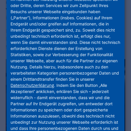
und zu warten. Dabei entwickelst du ein tiefes
oder Dritte, deren Services wir zum Zeitpunkt Ihres
Verständnis für nachhaltige Energienutzung und
Besuchs unserer Webseite eingebunden haben
innovative Technologien.
(„Partner“), Informationen (insbes. Cookies) auf Ihrem
Endgerät und/oder greifen auf Informationen, die in
Ihrem Endgerät gespeichert sind, zu. Soweit dies nicht
Bist du bereit, den Komfort und die
unbedingt technisch erforderlich ist, erfolgt dies nur,
Lebensqualität von morgen zu gestalten? Dann
wenn Sie damit einverstanden sind. Diese nicht technisch
starte deine Ausbildung bei der NHW!
erforderlichen Dienste dienen der Erstellung von
Statistiken, sowie zur Verbesserung der Funktionalität
unserer Webseite, aber auch für die Partner zur eigenen
Nutzung. Details hierzu, insbesondere auch zu den
verarbeiteten Kategorien personenbezogener Daten und
einem Drittlandtransfer finden Sie in unserer
Datenschutzerklärung
. Indem Sie den Button „Alle
Akzeptieren“ anklicken, erklären Sie sich – jederzeit
widerruflich - damit einverstanden, dass wir und die
Partner auf Ihr Endgerät zugreifen, um entweder dort
Informationen zu speichern oder dort gespeicherte
Informationen auszulesen, obwohl dies technisch nicht
unbedingt zur Nutzung unserer Webseite erforderlich ist
und dass Ihre personenbezogenen Daten durch uns und