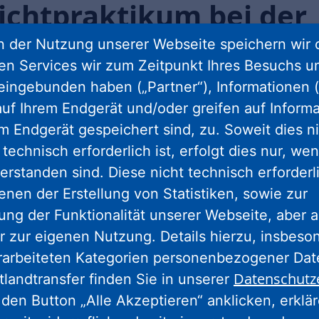
ichtpraktikum bei der
 der Nutzung unserer Webseite speichern wir 
ren Services wir zum Zeitpunkt Ihres Besuchs u
eingebunden haben („Partner“), Informationen (
che Erfahrung sammeln und Einblicke in die
uf Ihrem Endgerät und/oder greifen auf Informa
ehmen bekommen. Folgende Stellen haben wir
em Endgerät gespeichert sind, zu. Soweit dies n
technisch erforderlich ist, erfolgt dies nur, we
erstanden sind. Diese nicht technisch erforder
enen der Erstellung von Statistiken, sowie zur
ng der Funktionalität unserer Webseite, aber a
Werkstudent/-in (m/w/d) im
r zur eigenen Nutzung. Details hierzu, insbes
Bereich
rarbeiteten Kategorien personenbezogener Da
Unternehmenskommunikation
Datenschutz
tlandtransfer finden Sie in unserer
mit Schwerpunkt
den Button „Alle Akzeptieren“ anklicken, erklä