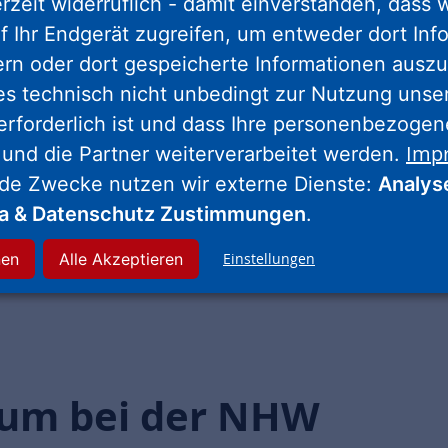
erzeit widerruflich - damit einverstanden, dass 
Eventmanagement
f Ihr Endgerät zugreifen, um entweder dort Inf
UNTERNEHMENSGRUPPE
ern oder dort gespeicherte Informationen auszu
es technisch nicht unbedingt zur Nutzung unse
ONLINE SEIT: 04.08.2026
erforderlich ist und dass Ihre personenbezoge
Für unser Team in Frankfurt suchen wir einen
Imp
 und die Partner weiterverarbeitet werden.
Werkstudenten (m/w/d)
nde Zwecke nutzen wir externe Dienste:
Analys
ia & Datenschutz Zustimmungen
.
ZUM STELLENANGEBOT
nen
Alle Akzeptieren
Einstellungen
ium bei der NHW