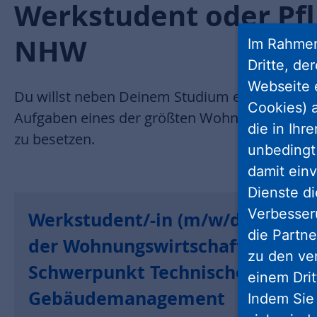
Werkstudent oder Pfl
NHW
Im Rahmen
Dritte, de
Webseite 
Du willst neben Deinem Studium erste berufli
Cookies) a
Aufgaben eines der größten Wohnungsuntern
die in Ihr
zu besetzen.
unbedingt 
damit einv
Dienste di
Verbesseru
Werkstudent/-in (m/w/d) in
die Partne
der Wohnungswirtschaft
zu den ve
Schwerpunkt Technisches
einem Drit
Gebäudemanagement
Indem Sie 