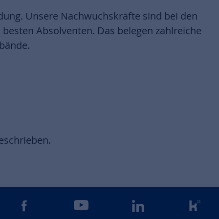
ldung. Unsere Nachwuchskräfte sind bei den
 besten Absolventen. Das belegen zahlreiche
rbände.
geschrieben.
gram
facebook
youtube
linkedin
kun