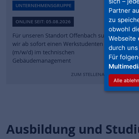
sich – jed
UNTERNEHMENSGRUPPE
Partner au
zu speich
ONLINE SEIT: 05.08.2026
obwohl di
Für unseren Standort Offenbach suchen
Webseite 
wir ab sofort einen Werkstudenten
durch uns
(m/w/d) im technischen
Für folge
Gebäudemanagement
Multimed
ZUM STELLENANGEBOT
Alle ableh
Ausbildung und Stud