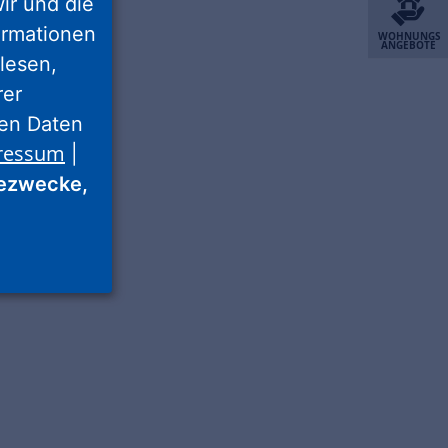
wir und die
ormationen
WOHNUNGS
ANGEBOTE
lesen,
rer
nen Daten
ressum
|
ezwecke,