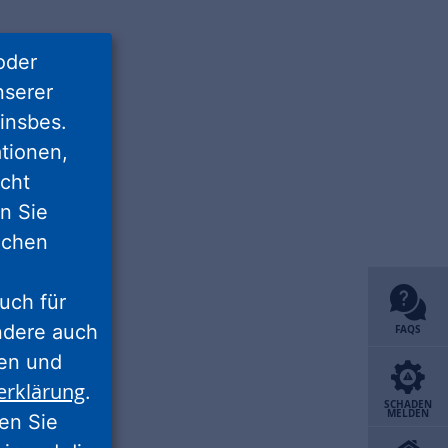
oder
nserer
insbes.
tionen,
icht
nn Sie
lichen
uch für
ondere auch
FAQS
ten und
erklärung
.
SCHADEN
MELDEN
ren Sie