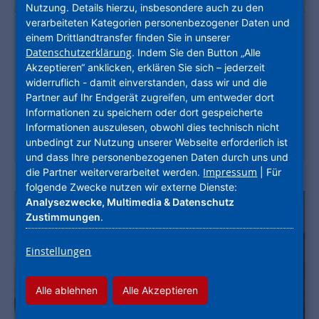
Nutzung. Details hierzu, insbesondere auch zu den
verarbeiteten Kategorien personenbezogener Daten und
Ihr Kontakt zu uns
einem Drittlandtransfer finden Sie in unserer
Datenschutzerklärung
. Indem Sie den Button „Alle
Kontaktmöglichkeiten der NHW auf einen Blick:
Akzeptieren“ anklicken, erklären Sie sich – jederzeit
Chatbot, Mieter-App und telefonischer Kunden-
widerruflich - damit einverstanden, dass wir und die
Service
Partner auf Ihr Endgerät zugreifen, um entweder dort
Informationen zu speichern oder dort gespeicherte
Informationen auszulesen, obwohl dies technisch nicht
Mehr erfahren
unbedingt zur Nutzung unserer Webseite erforderlich ist
und dass Ihre personenbezogenen Daten durch uns und
Impressum
die Partner weiterverarbeitet werden.
| Für
folgende Zwecke nutzen wir externe Dienste:
Analysezwecke, Multimedia & Datenschutz
Zustimmungen
.
Einstellungen
Alle ablehnen
Alle Akzeptieren