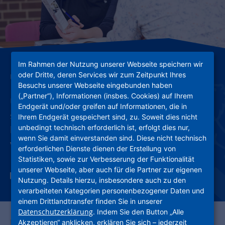
Im Rahmen der Nutzung unserer Webseite speichern wir
oder Dritte, deren Services wir zum Zeitpunkt Ihres
Unsere Angebote
Besuchs unserer Webseite eingebunden haben
(„Partner“), Informationen (insbes. Cookies) auf Ihrem
Unsere Angebote für Mieterinnen und Mieter
Endgerät und/oder greifen auf Informationen, die in
sind vielfältig und reichen von Haushaltshilfen
Ihrem Endgerät gespeichert sind, zu. Soweit dies nicht
unbedingt technisch erforderlich ist, erfolgt dies nur,
bis hin zu Carsharing, Elektrolastenrädern und
wenn Sie damit einverstanden sind. Diese nicht technisch
vergünstigten Ausflügen.
erforderlichen Dienste dienen der Erstellung von
Statistiken, sowie zur Verbesserung der Funktionalität
unserer Webseite, aber auch für die Partner zur eigenen
Nutzung. Details hierzu, insbesondere auch zu den
verarbeiteten Kategorien personenbezogener Daten und
einem Drittlandtransfer finden Sie in unserer
Datenschutzerklärung
. Indem Sie den Button „Alle
Darüber hinaus gibt es eine Vielzahl von
Akzeptieren“ anklicken, erklären Sie sich – jederzeit