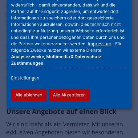
widerruflich - damit einverstanden, dass wir und die
Beratungsangeboten zur Unterstützung der
Partner auf Ihr Endgerät zugreifen, um entweder dort
Mieterinnen und Mieter in allen Lebenslagen.
Informationen zu speichern oder dort gespeicherte
Schauen Sie doch einfach mal vorbei, vielleicht
Informationen auszulesen, obwohl dies technisch nicht
ist ein Angebot ganz in Ihrer Nähe.
unbedingt zur Nutzung unserer Webseite erforderlich ist
und dass Ihre personenbezogenen Daten durch uns und
Impressum
die Partner weiterverarbeitet werden.
| Für
Kennen Sie schon unsere Angebote für Kinder?
folgende Zwecke nutzen wir externe Dienste:
Die Power Bande hält Tipps und Tricks für
Analysezwecke, Multimedia & Datenschutz
Kinder bereit. Interessante Themen, aber auch
Zustimmungen
.
Spiele und Aktionen für zu Hause sowie
Bastelanleitungen und einfache Rezepte zum
Einstellungen
Nachkochen gibt es hier.
Alle ablehnen
Alle Akzeptieren
Unsere Angebote auf einen Blick
Wir sind mehr als ein Vermieter. Mit unseren
exklusiven Angeboten bieten wir besonderen