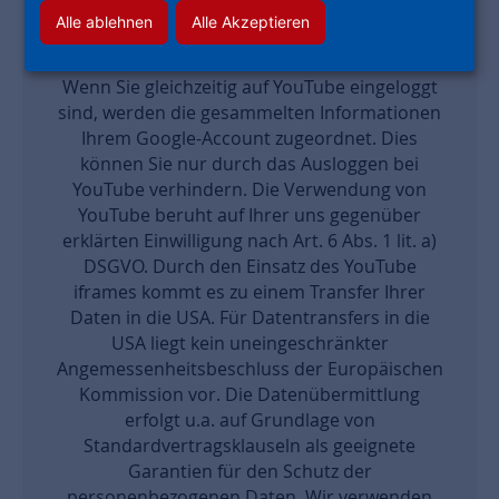
Website, auf der ein YouTube iframe
Alle ablehnen
Alle Akzeptieren
eingesetzt wird, kann YouTube nachvollziehen,
dass Sie diese Unterseite besucht haben.
Wenn Sie gleichzeitig auf YouTube eingeloggt
sind, werden die gesammelten Informationen
Ihrem Google-Account zugeordnet. Dies
können Sie nur durch das Ausloggen bei
YouTube verhindern. Die Verwendung von
YouTube beruht auf Ihrer uns gegenüber
erklärten Einwilligung nach Art. 6 Abs. 1 lit. a)
DSGVO. Durch den Einsatz des YouTube
iframes kommt es zu einem Transfer Ihrer
Daten in die USA. Für Datentransfers in die
USA liegt kein uneingeschränkter
Angemessenheitsbeschluss der Europäischen
Kommission vor. Die Datenübermittlung
erfolgt u.a. auf Grundlage von
Standardvertragsklauseln als geeignete
Garantien für den Schutz der
personenbezogenen Daten. Wir verwenden