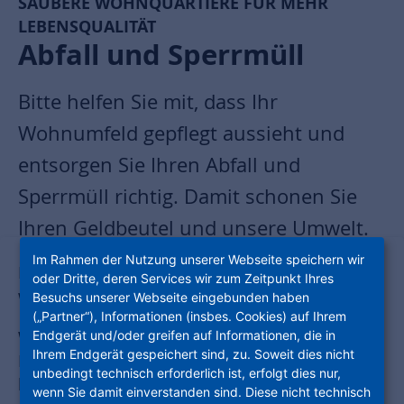
SAUBERE WOHNQUARTIERE FÜR MEHR
LEBENSQUALITÄT
Abfall und Sperrmüll
Bitte helfen Sie mit, dass Ihr
Wohnumfeld gepflegt aussieht und
entsorgen Sie Ihren Abfall und
Sperrmüll richtig. Damit schonen Sie
Ihren Geldbeutel und unsere Umwelt.
Im Rahmen der Nutzung unserer Webseite speichern wir
Dafür ist wichtig zu wissen, welcher Abfall in
oder Dritte, deren Services wir zum Zeitpunkt Ihres
welche Mülltonne gehört.
Besuchs unserer Webseite eingebunden haben
(„Partner“), Informationen (insbes. Cookies) auf Ihrem
Wenn Sie größere Gegenstände wie Möbel,
Endgerät und/oder greifen auf Informationen, die in
Ihrem Endgerät gespeichert sind, zu. Soweit dies nicht
Fahrräder oder Teppiche entsorgen möchten,
unbedingt technisch erforderlich ist, erfolgt dies nur,
handelt es sich um Sperrmüll. Informieren Sie
wenn Sie damit einverstanden sind. Diese nicht technisch