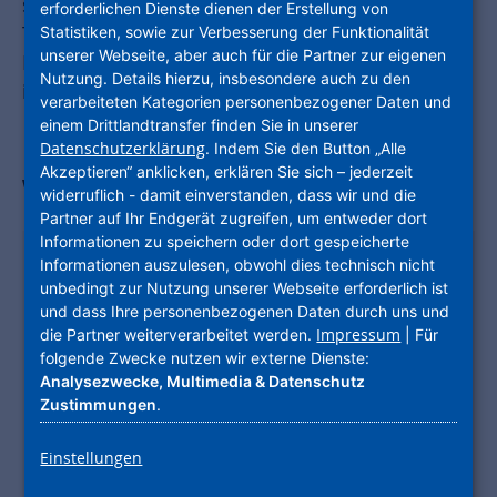
sich bitte über die Sperrmüll-Termine im
erforderlichen Dienste dienen der Erstellung von
Treppenhaus oder direkt beim
Statistiken, sowie zur Verbesserung der Funktionalität
unserer Webseite, aber auch für die Partner zur eigenen
Entsorgungsbetrieb. Die Sperrmüll-Entsorgung
Nutzung. Details hierzu, insbesondere auch zu den
ist von Kommune zu Kommune unterschiedlich.
verarbeiteten Kategorien personenbezogener Daten und
einem Drittlandtransfer finden Sie in unserer
Datenschutzerklärung
. Indem Sie den Button „Alle
Akzeptieren“ anklicken, erklären Sie sich – jederzeit
Wichtige Infos im Video kurz erklärt
widerruflich - damit einverstanden, dass wir und die
Partner auf Ihr Endgerät zugreifen, um entweder dort
Informationen zu speichern oder dort gespeicherte
Informationen auszulesen, obwohl dies technisch nicht
Möchten Sie von
Youtube
unbedingt zur Nutzung unserer Webseite erforderlich ist
bereitgestellte externe Inhalte laden?
und dass Ihre personenbezogenen Daten durch uns und
Impressum
die Partner weiterverarbeitet werden.
| Für
Das YouTube iframe haben wir eingebettet,
folgende Zwecke nutzen wir externe Dienste:
um Ihnen auf unserer Website das Abspielen
Analysezwecke, Multimedia & Datenschutz
von uns ausgewählten Videos zu ermöglichen,
Zustimmungen
.
die auf YouTube gehostet werden. Hierbei wird
auch Ihre IP-Adresse an YouTube übertragen.
Einstellungen
Bei jedem Aufruf einer Unterseite unserer