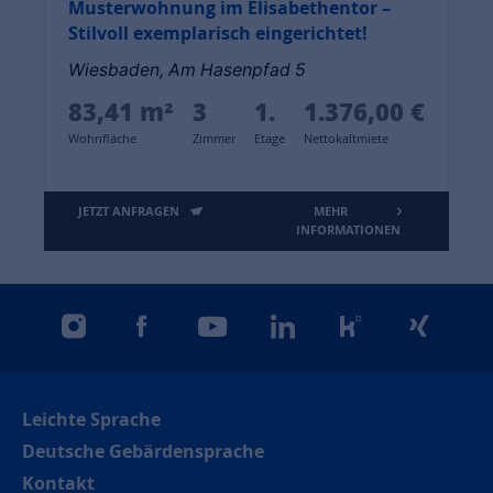
Musterwohnung im Elisabethentor –
Stilvoll exemplarisch eingerichtet!
Wiesbaden, Am Hasenpfad 5
83,41 m²
3
1.
1.376,00 €
Wohnfläche
Zimmer
Etage
Nettokaltmiete
JETZT ANFRAGEN
MEHR
INFORMATIONEN
instagram
facebook
youtube
linkedin
kununu
xing
Leichte Sprache
Deutsche Gebärdensprache
Kontakt