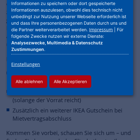
erleben Sie vor Ort, wie sich die Lage „zwischen
Informationen zu speichern oder dort gespeicherte
Informationen auszulesen, obwohl dies technisch nicht
zwei Welten“ anfühlt: ruhig, grün und
unbedingt zur Nutzung unserer Webseite erforderlich ist
gleichzeitig gut angebunden. Lassen Sie die
und dass Ihre personenbezogenen Daten durch uns und
Räume, das Licht und die Möblierung in Ruhe
Impressum
die Partner weiterverarbeitet werden.
| Für
auf sich wirken – ganz ohne Terminstress bei
folgende Zwecke nutzen wir externe Dienste:
Analysezwecke, Multimedia & Datenschutz
unseren offenen Besichtigungen.
Zustimmungen
.
Ihr Plus vor Ort:
Einstellungen
Offene Besichtigung der voll eingerichteten
3‑Zimmer-Musterwohnung
Alle ablehnen
Alle Akzeptieren
IKEA Rabatt-Coupon für alle Interessierten
(solange der Vorrat reicht)
Zusätzlich ein weiterer IKEA Gutschein bei
Mietvertragsabschluss
Kommen Sie vorbei, schauen Sie sich um – und