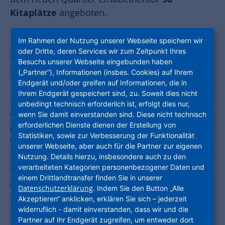
Kitaplätze
angeboten.
Im Rahmen der Nutzung unserer Webseite speichern wir
oder Dritte, deren Services wir zum Zeitpunkt Ihres
OFFENE BESICHTIGUNG UNSERER
Besuchs unserer Webseite eingebunden haben
MUSTERWOHNUNG
(„Partner“), Informationen (insbes. Cookies) auf Ihrem
Erleben Sie Wohnen im
Endgerät und/oder greifen auf Informationen, die in
Elisabethentor
Ihrem Endgerät gespeichert sind, zu. Soweit dies nicht
unbedingt technisch erforderlich ist, erfolgt dies nur,
wenn Sie damit einverstanden sind. Diese nicht technisch
Wie fühlt sich Wohnen im Elisabethentor
erforderlichen Dienste dienen der Erstellung von
wirklich an? Schauen Sie doch einfach vorbei:
Statistiken, sowie zur Verbesserung der Funktionalität
Wir haben eine moderne 3‑Zimmer-Wohnung
unserer Webseite, aber auch für die Partner zur eigenen
zusammen mit IKEA komplett eingerichtet – so
Nutzung. Details hierzu, insbesondere auch zu den
verarbeiteten Kategorien personenbezogener Daten und
bekommen Sie ein echtes Gefühl dafür, wie Ihr
einem Drittlandtransfer finden Sie in unserer
Alltag im Elisabethentor aussehen und sich
Datenschutzerklärung
. Indem Sie den Button „Alle
anfühlen könnte.
Akzeptieren“ anklicken, erklären Sie sich – jederzeit
widerruflich - damit einverstanden, dass wir und die
Zwischen Naturidylle und Landeshauptstadtflair
Partner auf Ihr Endgerät zugreifen, um entweder dort