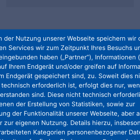
 der Nutzung unserer Webseite speichern wir 
ren Services wir zum Zeitpunkt Ihres Besuchs u
eingebunden haben („Partner“), Informationen (
eo kurz erklärt
uf Ihrem Endgerät und/oder greifen auf Informa
em Endgerät gespeichert sind, zu. Soweit dies n
technisch erforderlich ist, erfolgt dies nur, we
erstanden sind. Diese nicht technisch erforder
Möchten Sie von
Youtube
bereitg
enen der Erstellung von Statistiken, sowie zur
ng der Funktionalität unserer Webseite, aber a
Das YouTube iframe haben wir eingebettet, um
r zur eigenen Nutzung. Details hierzu, insbes
uns ausgewählten Videos zu ermöglichen, die a
rarbeiteten Kategorien personenbezogener Da
Ihre IP-Adresse an YouTube übertragen. Bei jede