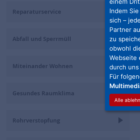
einem Drit
Indem Sie 
Reparaturservice
sich – jed
Partner au
Abfall und Sperrmüll
zu speich
obwohl di
Webseite 
Miteinander Wohnen
durch uns
Für folge
Multimed
Gesundes Raumklima
Alle ableh
Rohrverstopfung