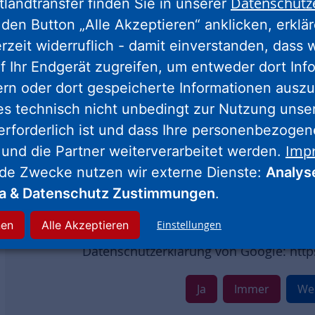
Datenschutz
tlandtransfer finden Sie in unserer
der ein YouTube iframe eingesetzt wird, ka
Unterseite besucht haben. Wenn Sie gleichzei
den Button „Alle Akzeptieren“ anklicken, erklä
gesammelten Informationen Ihrem Google-Accou
erzeit widerruflich - damit einverstanden, dass 
Ausloggen bei YouTube verhindern. Die Ver
f Ihr Endgerät zugreifen, um entweder dort Inf
gegenüber erklärten Einwilligung nach Art. 6
ern oder dort gespeicherte Informationen auszu
YouTube iframes kommt es zu einem Transfer Ihr
es technisch nicht unbedingt zur Nutzung unse
USA liegt kein uneingeschränkter Angemessen
erforderlich ist und dass Ihre personenbezoge
vor. Die Datenübermittlung erfolgt u.a. auf
Imp
 und die Partner weiterverarbeitet werden.
geeignete Garantien für den Schutz der pe
nde Zwecke nutzen wir externe Dienste:
Analys
Einstellung „Erweiterten Datenschutzmodus a
ia & Datenschutz Zustimmungen
.
Einbetten der Videos keine Cookies zur Analys
YouTube, LLC ist eine Tochtergesellschaft der 
nen
Alle Akzeptieren
Einstellungen
View, CA 94043-1351, USA („Google“). W
Datenschutzerklärung von Google: http
Ja
Immer
Wei