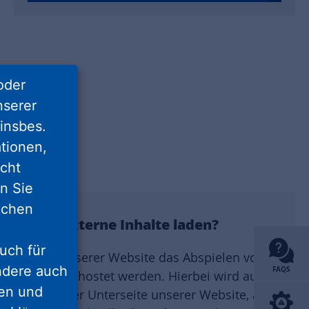
oder
nserer
insbes.
tionen,
icht
nn Sie
lichen
estellte externe Inhalte laden?
uch für
 Ihnen auf unserer Website das Abspielen von
ondere auch
FAQS
uf YouTube gehostet werden. Hierbei wird auch
ten und
m Aufruf einer Unterseite unserer Website, auf