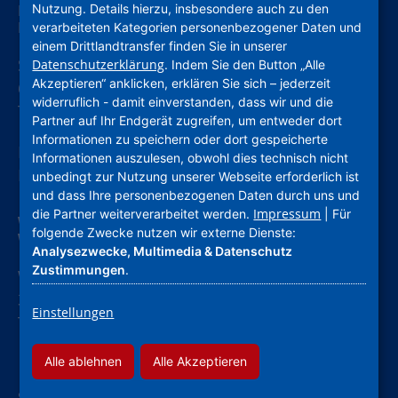
Nutzung. Details hierzu, insbesondere auch zu den
Nassauische Heimstätte Wohnungs- und
Entwicklungsgesellschaft mbH
verarbeiteten Kategorien personenbezogener Daten und
einem Drittlandtransfer finden Sie in unserer
Schaumainkai 47
Datenschutzerklärung
. Indem Sie den Button „Alle
Akzeptieren“ anklicken, erklären Sie sich – jederzeit
60596 Frankfurt am Main
widerruflich - damit einverstanden, dass wir und die
Tel.: 069678674-0
Partner auf Ihr Endgerät zugreifen, um entweder dort
Informationen zu speichern oder dort gespeicherte
Hinweis: Wegen Umbau geschlossen. Weitere
Informationen auszulesen, obwohl dies technisch nicht
Informationen.
unbedingt zur Nutzung unserer Webseite erforderlich ist
und dass Ihre personenbezogenen Daten durch uns und
Impressum
die Partner weiterverarbeitet werden.
| Für
Wohnstadt Stadtentwicklungs- und
folgende Zwecke nutzen wir externe Dienste:
Wohnungsbaugesellschaft Hessen mbH
Analysezwecke, Multimedia & Datenschutz
Zustimmungen
.
Wolfsschlucht 18
34117 Kassel
Einstellungen
Tel.: 05611001-0
Alle ablehnen
Alle Akzeptieren
SO ERREICHEN SIE UNS SCHNELL.