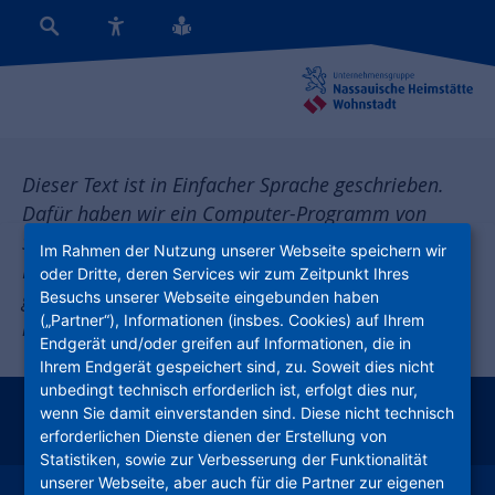
Dieser Text ist in Einfacher Sprache geschrieben.
Dafür haben wir ein Computer-Programm von
SUMM AI (https://summ-ai.com/) benutzt.
Im Rahmen der Nutzung unserer Webseite speichern wir
Menschen mit Behinderungen haben den Text nicht
oder Dritte, deren Services wir zum Zeitpunkt Ihres
Besuchs unserer Webseite eingebunden haben
geprüft. Bitte beachten Sie: Nur der Originaltext ist
(„Partner“), Informationen (insbes. Cookies) auf Ihrem
rechtlich gültig.
Endgerät und/oder greifen auf Informationen, die in
Ihrem Endgerät gespeichert sind, zu. Soweit dies nicht
unbedingt technisch erforderlich ist, erfolgt dies nur,
wenn Sie damit einverstanden sind. Diese nicht technisch
instagram
facebook
youtube
linkedin
kununu
xing
erforderlichen Dienste dienen der Erstellung von
Statistiken, sowie zur Verbesserung der Funktionalität
unserer Webseite, aber auch für die Partner zur eigenen