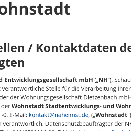
ohnstadt
ellen / Kontaktdaten d
gten
d Entwicklungsgesellschaft mbH
(„
NH
“), Scha
t verantwortliche Stelle für die Verarbeitung Ih
H oder der Wohnungsgesellschaft Dietzenbach mb
n der
Wohnstadt Stadtentwicklungs- und Woh
-0, E-Mail:
kontakt
@naheimst.de
, („
Wohnstadt
“
verantwortlich. Datenschutzbeauftragter der NH