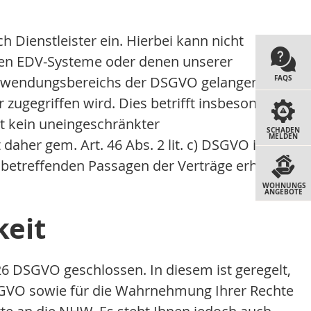
Dienstleister ein. Hierbei kann nicht
ren EDV-Systeme oder denen unserer
 Anwendungsbereichs der DSGVO gelangen oder
FAQS
zugegriffen wird. Dies betrifft insbesondere
gt kein uneingeschränkter
SCHADEN
MELDEN
her gem. Art. 46 Abs. 2 lit. c) DSGVO i.d.R.
 betreffenden Passagen der Verträge erhalten
WOHNUNGS
ANGEBOTE
keit
6 DSGVO geschlossen. In diesem ist geregelt,
 DSGVO sowie für die Wahrnehmung Ihrer Rechte