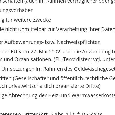
schaften (auch im Rahmen vertraglicher oder ge
hungsvorhaben
g für weitere Zwecke
ie nicht unmittelbar zur Verarbeitung Ihrer Daten 
her Aufbewahrungs- bzw. Nachweispflichten
 der EU vom 27. Mai 2002 über die Anwendung be
 Organisationen. (EU-Terrorlisten; vgl. unter Zi
 Umsetzungen im Rahmen des Geldwäschegesetz (
ten (Gesellschafter und öffentlich-rechtliche G
h privatwirtschaftlich organisierte Dritte)
gige Abrechnung der Heiz- und Warmwasserkost
essen Dritter (Art. 6 Abs. 1 lit. f) DSGVO):