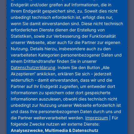
Endgerät und/oder greifen auf Informationen, die in
Spenden ebenso wie unser Einsatz für
Ihrem Endgerät gespeichert sind, zu. Soweit dies nicht
den Klimaschutz: Zahlreiche
unbedingt technisch erforderlich ist, erfolgt dies nur,
wenn Sie damit einverstanden sind. Diese nicht technisch
Auszeichnungen bestärken uns darin,
erforderlichen Dienste dienen der Erstellung von
Statistiken, sowie zur Verbesserung der Funktionalität
dass das, was wir tun, richtig und
unserer Webseite, aber auch für die Partner zur eigenen
wichtig ist – für das Hier und Heute, vor
Nutzung. Details hierzu, insbesondere auch zu den
verarbeiteten Kategorien personenbezogener Daten und
allem aber für unsere Zukunft. Auch
einem Drittlandtransfer finden Sie in unserer
Datenschutzerklärung
. Indem Sie den Button „Alle
mit unserer Marke hubitation denken
Akzeptieren“ anklicken, erklären Sie sich – jederzeit
wir heute schon an das Wohnen von
widerruflich - damit einverstanden, dass wir und die
Partner auf Ihr Endgerät zugreifen, um entweder dort
Morgen. Schließlich verändert sich die
Informationen zu speichern oder dort gespeicherte
Informationen auszulesen, obwohl dies technisch nicht
Welt und mit ihr die Erwartung der
unbedingt zur Nutzung unserer Webseite erforderlich ist
Menschen an ihr Zuhause.
und dass Ihre personenbezogenen Daten durch uns und
Impressum
die Partner weiterverarbeitet werden.
| Für
folgende Zwecke nutzen wir externe Dienste:
Analysezwecke, Multimedia & Datenschutz