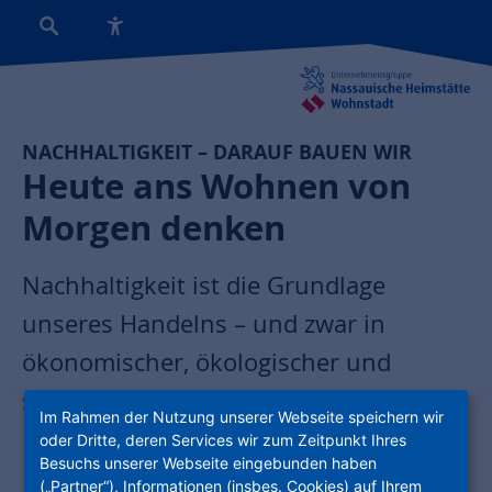
NACHHALTIGKEIT – DARAUF BAUEN WIR
Heute ans Wohnen von
Morgen denken
Nachhaltigkeit ist die Grundlage
unseres Handelns – und zwar in
ökonomischer, ökologischer und
sozialer Hinsicht. Dazu zählt unser
Im Rahmen der Nutzung unserer Webseite speichern wir
Engagement in den Quartieren, in der
oder Dritte, deren Services wir zum Zeitpunkt Ihres
Besuchs unserer Webseite eingebunden haben
Hochschulausbildung oder in Form von
(„Partner“), Informationen (insbes. Cookies) auf Ihrem