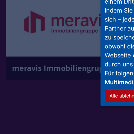
einem Drit
Indem Sie 
sich – jed
Partner au
zu speich
obwohl di
Webseite 
durch uns
meravis Immobiliengruppe
Für folge
Multimed
Alle ableh