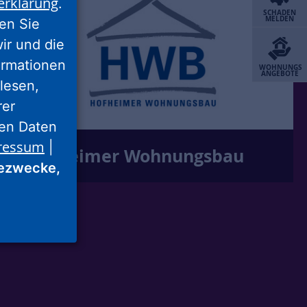
erklärung
.
SCHADEN
MELDEN
ren Sie
wir und die
ormationen
WOHNUNGS
ANGEBOTE
lesen,
rer
nen Daten
ressum
|
Hofheimer Wohnungsbau
ezwecke,